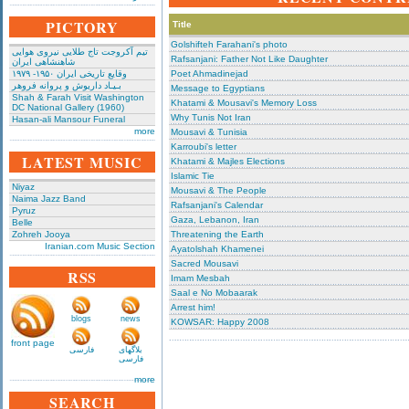
PICTORY
Title
Golshifteh Farahani's photo
تیم آکروجت تاج طلایی نیروی هوایی
Rafsanjani: Father Not Like Daughter
شاهنشاهی ایران
وقایع تاریخی‌ ایران ۱۹۵۰- ۱۹۷۹
Poet Ahmadinejad
بـیـاد داریوش و پروانه فروهر
Message to Egyptians
Shah & Farah Visit Washington
Khatami & Mousavi's Memory Loss
DC National Gallery (1960)
Why Tunis Not Iran
Hasan-ali Mansour Funeral
more
Mousavi & Tunisia
Karroubi's letter
LATEST MUSIC
Khatami & Majles Elections
Islamic Tie
Niyaz
Mousavi & The People
Naima Jazz Band
Rafsanjani's Calendar
Pyruz
Gaza, Lebanon, Iran
Belle
Zohreh Jooya
Threatening the Earth
Iranian.com Music Section
Ayatolshah Khamenei
Sacred Mousavi
RSS
Imam Mesbah
Saal e No Mobaarak
Arrest him!
blogs
news
KOWSAR: Happy 2008
front page
بلاگهای
فارسی
فارسی
more
SEARCH