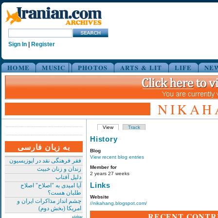
Sign In
|
Register
HOME
MUSIC
PHOTOS
ARTS & LIT
LIFE
NE
NIKAH
View
Track
History
به زبان فارسی
Blog
View recent blog entries
فقر فرهنگی نقد در اپوزیسیون
Member for
زندان و زنان خبیث
2 years 27 weeks
دلیل آفتاب
Links
آیا امیدی به "اصلاح" اصلاح
طلبان هست؟
Website
چشم انداز مذاکرات ایران و
//nikahang.blogspot.com/
امریکا (بخش دوم)
RECENT CONTR
بیشتر