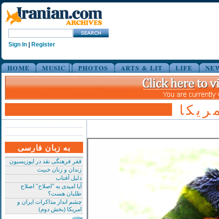
Sign In
|
Register
HOME
MUSIC
PHOTOS
ARTS & LIT
LIFE
NE
ریکا
به زبان فارسی
فقر فرهنگی نقد در اپوزیسیون
زندان و زنان خبیث
دلیل آفتاب
آیا امیدی به "اصلاح" اصلاح
طلبان هست؟
چشم انداز مذاکرات ایران و
امریکا (بخش دوم)
بیشتر