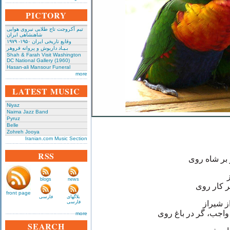
PICTORY
تیم آکروجت تاج طلایی نیروی هوایی
شاهنشاهی ایران
وقایع تاریخی‌ ایران ۱۹۵۰- ۱۹۷۹
بـیـاد داریوش و پروانه فروهر
Shah & Farah Visit Washington
DC National Gallery (1960)
Hasan-ali Mansour Funeral
more
LATEST MUSIC
Niyaz
Naima Jazz Band
Pyruz
Belle
Zohreh Jooya
Iranian.com Music Section
RSS
 شاه روی
blogs
news
ار روی
front page
بلاگهای
فارسی
ز شیراز
فارسی
، گر در باغ روی
more
SEARCH