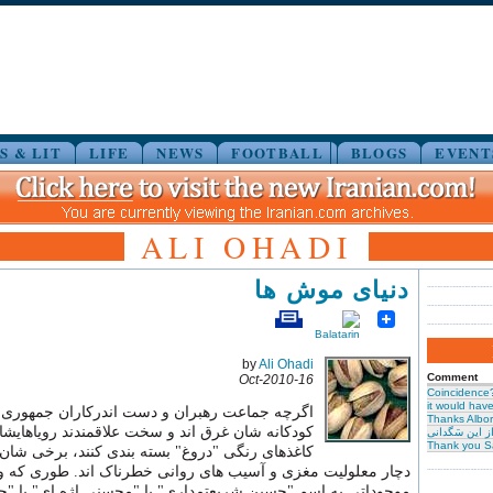
S & LIT
LIFE
NEWS
FOOTBALL
BLOGS
EVENT
ALI OHADI
دنیای موش ها
by
Ali Ohadi
Comment
16-Oct-2010
Coincidence
it would have 
اگرچه جماعت رهبران و دست اندرکاران جمهوری، 
Thanks Albor
کودکانه شان غرق اند و سخت علاقمندند رویاهایشان
ز این سَگدانی
Thank you S
کاغذهای رنگی "دروغ" بسته بندی کنند، برخی شان 
دچار معلولیت مغزی و آسیب های روانی خطرناک اند. طوری که و
موجوداتی به اسم "حسین شریعتمداری" یا "محسنی اژه ای" یا "حس