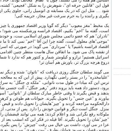
استالین هم همه را می کشتند، چون با "نظام" مخالف بودند! حالا ا
قول این "قاتلین حرفه ای"، شوهرش را به شکل "فجیعی" کشته، 
شود .... مثل این که در یک مسابقه ی اتومبیل رانی، جلوی یکی از ا
بگیری و راننده را به جرم سرعت غیر مجاز، جریمه کنی!
یک مخبط "مغز معیوب" دیگر که گویا وزیر اقتصاد جمهوری یا چیزی
است، گفته ما "اخم" بکنیم، اقتصاد فرانسه ورشکسته می شود! 
"نادران" هم که عضو دائمی مجلس شورای اسلامی ست، و خودش
"موجی"های معلول است، گفته چرا این آقا "اخم" نمی کند تا ما
اقتصاد فرانسه باشیم؟ یا "سرداری" می گوید؛ در صورتی که اسرائ
از نقشه پاک می شود. ما اتفاقن سال هاست منتظر چنین اقدامی
اسرائیل هستیم! ترازو و کیلومتر شمار و کنتور هم که ندارد تا شماره
دروغ هرچه بزرگ تر، باورش هم آسان تر!
می گویند سلطان جنگل روزی دریافت که "ناتوان" شده و دیگر نمی
"علیامخدره" را در بستر راضی نگهدارد. پیش از این که به معالجه ب
ترس این که مبادا در طول مدت ناتوانی، "ملکه ی جنگل" به سراغ
برود، دستور داد همه باید بروند دفتر "رهبر جنگل"، آلت جنسی شا
بدهند و قبض بگیرند تا وقتی خاطر مبارک سلطان از "ناتوانی" آس
بیاورند و "عین جنس" را تحویل بگیرند. حیوانات هم طوعن و کرهن
دارالحکومه مراجعه کردند و "چیز"هایشان را تحویل دادند و قبض گر
منزل. جنگل است دیگر و قوانین خودش را دارد. پس از مدتی، از
ملوکانه رفع نگرانی شد و اعلام کردند؛ همه می توانند قبضشان را ب
"چیز"شان را تحویل بگیرند. آقا فیله در فکر این که امشب بعد از 
عزا در می آورد، داشت بی خیال می رفت "چیزش" را پس بگیرد، ک
موشه رقصان و سرود خوانان بطرف "بیت رهبری" می رود. به خن