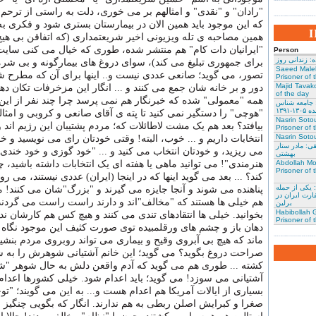
"رادان" و "نقدی" و امثالهم بر می خوری، دلت به راستی از ترحم 
که این موجود باید همین الان در بیمارستان بستری شود و فکری به
همین مصاحبه ی تله ویزیونی اخیر شریعتمداری (که اتفاقن بی هی
"ایرانیان دات کام" هم منتشر شده، طوری که خیال می کنی سایت ا
Person
: زندانی روز
برای جمهوری تبلیغ می کند)، سوای دروغ های بیمارگونه و بی ش
Saeed Male
تصور، می گوید؛ صانعی عددی نیست و.. اینها برای آن که مطرح ش
Prisoner of 
Majid Tavako
دور و بر خانه شان جمع می کنند و ... انگار این مزخرفات تکان دهن
of the day
همه "معمولی" شده که خبرنگار هم نمی پرسد چرا چند نفر از ای
 جامعه شناس
۱-۱۳۹۱
"هوچی" را دستگیر نمی کنید تا پته ی آقای صانعی و کروبی و امثا
Nasrin Soto
بیافتد؟ بعد هم یک مشت لاطائلات که؛ مردم پشتیبان این رژیم اند و
Prisoner of 
Nasrin Sotou
انتخابات داریم و ... خوب، البته! وقتی خودتان رای می نویسید و 
: مادر ستار
می ریزید، و خودتان انتخاب می کنید و ... "خود گوزی و خود خندی 
بهشتی
Abdollah Mo
هنرمندی"! می توانید ماهی یا هفته ای یک انتخابات داشته باشید،
Prisoner of 
کند؟ ... بعد می گوید اینها که در اینجا (ایران) عددی نیستند، می ر
 یکی از حمله
پناهنده می شوند و آنجا جایزه می گیرند و "بزرگ"شان می کنند! می
ارت ایران در
هم خیلی ها هستند که "مخالف"اند و دارند راست راست می گردند! 
برلین
Habibollah G
بخوانید. خیلی ها انتقادهای تندی می کنند و هیچ کس هم کارشان ندارد
Prisoner of 
دهان باز و چشم های ورقلمبیده توی صورت کثیف این موجود نگاه
ماند که هیچ بی آبروی وقیح و بیماری می تواند روبروی مردم بنشین
صراحت دروغ بگوید؟ می گوید؛ این خانم آشتیانی شوهرش را به
کشته ... طوری هم می گوید که آدم واقعن دلش به حال شوهر "شه
آشتیانی می سوزد! می گوید؛ باید اعدام شود. خیلی کشورها اعدام 
بسیاری از ایالات آمریکا هم اعدام هست و... به این می گویند؛ "تو
صغرا و کبرایش اصلن ربطی به هم ندارند. انگار که بگویی چنگیز و 