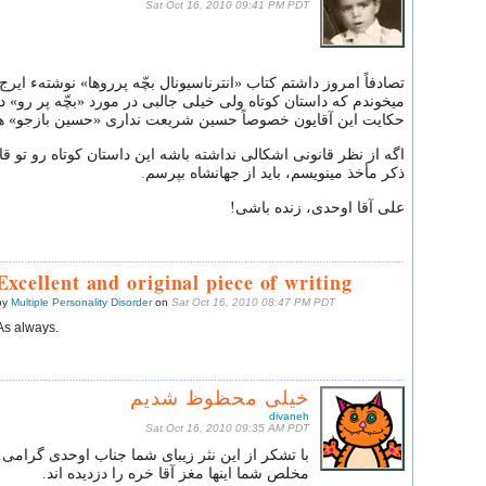
Sat Oct 16, 2010 09:41 PM PDT
تصادفاً امروز داشتم کتاب «انترناسیونال بچّه پرروها» نوشتهء ایر
میخوندم که داستان کوتاه ولی خیلی جالبی در مورد «بچّه پر رو» د
حکایت این آقایون خصوصاً حسین شریعت نداری «حسین بازجو» 
اگه از نظر قانونی اشکالی نداشته باشه این داستان کوتاه رو تو قا
ذکر مأخذ مینویسم، باید از جهانشاه بپرسم.
علی آقا اوحدی، زنده باشی!
Excellent and original piece of writing
by
Multiple Personality Disorder
on
Sat Oct 16, 2010 08:47 PM PDT
As always.
خیلی محظوظ شدیم
divaneh
Sat Oct 16, 2010 09:35 AM PDT
با تشکر از این نثر زیبای شما جناب اوحدی گرامی.
مخلص شما اینها مغز آقا خره را دزدیده اند.