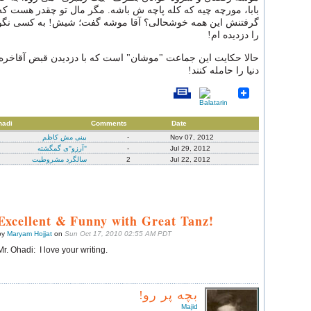
بابا، مورچه چیه که کله پاچه ش باشه. مگر مال تو چقدر هست که
گرفتنش این همه خوشحالی؟ آقا موشه گفت؛ شیش! به کسی نگو!
را دزدیده ام!
حالا حکایت این جماعت "موشان" است که با دزدیدن قبض آقاخره
دنیا را حامله کنند!
hadi
Comments
Date
Nov 07, 2012
-
بینی مش کاظم
Jul 29, 2012
-
"آرزو"ی گمگشته
Jul 22, 2012
2
سالگرد مشروطیت
Excellent & Funny with Great Tanz!
by
Maryam Hojjat
on
Sun Oct 17, 2010 02:55 AM PDT
Mr. Ohadi: I love your writing.
بچه پر رو!
Majid