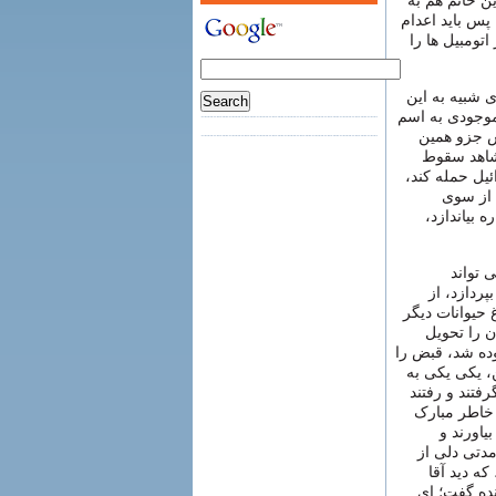
ین خانم هم به
پس باید اعدام
تومبیل ها را
 شبیه به این
موجودی به اسم
 جزو همین
 شاهد سقوط
یل حمله کند،
 از سوی
 بیاندازد،
 تواند
پردازد، از
 حیوانات دیگر
ن را تحویل
وده شد، قبض را
، یکی یکی به
فتند و رفتند
 خاطر مبارک
یاورند و
مدتی دلی از
ه دید آقا
ده گفت؛ ای