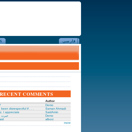
فارسی
S
RECENT COMMENTS
Author
?
Demo
been disrespectful if . . .
Saman Ahmadi
z. I appreciate
SaidAmin
Demo
حیرت ا
aid
alborz
more