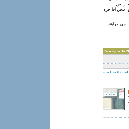
 از پس
 قبض آقا خره
، می خواهند
Recently by Ali O
more from Ali Ohadi