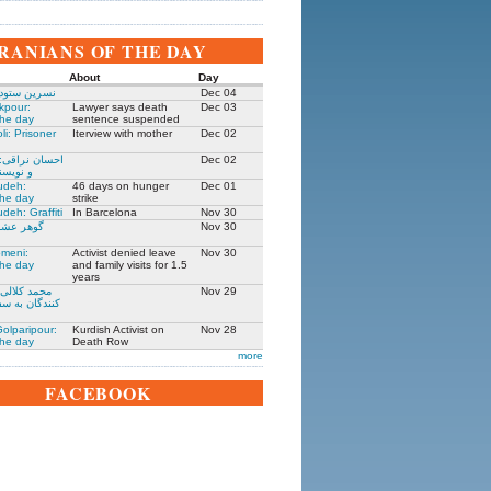
IRANIANS OF THE DAY
About
Day
Dec 04
نسرین ستوده
kpour:
Lawyer says death
Dec 03
the day
sentence suspended
li: Prisoner
Iterview with mother
Dec 02
Dec 02
احسان نراقی:
و نویسنده ۳۰۵
udeh:
46 days on hunger
Dec 01
the day
strike
deh: Graffiti
In Barcelona
Nov 30
Nov 30
گوهر عشقی
meni:
Activist denied leave
Nov 30
the day
and family visits for 1.5
years
Nov 29
محمد کلالی:
کنندگان به سف
olparipour:
Kurdish Activist on
Nov 28
the day
Death Row
more
FACEBOOK