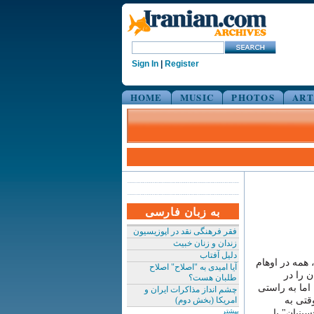
Sign In
|
Register
HOME
MUSIC
PHOTOS
ART
به زبان فارسی
فقر فرهنگی نقد در اپوزیسیون
زندان و زنان خبیث
دلیل آفتاب
همه در اوهام
آیا امیدی به "اصلاح" اصلاح
 را در
طلبان هست؟
اما به راستی
چشم انداز مذاکرات ایران و
قتی به
امریکا (بخش دوم)
بیشتر
ینیان" یا