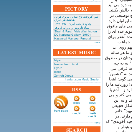
به درد می آید
PICTORY
 حالش بکنند.
چ توضیحی در
تیم آکروجت تاج طلایی نیروی هوایی
شاهنشاهی ایران
یرانیان دارد
وقایع تاریخی‌ ایران ۱۹۵۰- ۱۹۷۹
رمی های مافوق
بـیـاد داریوش و پروانه فروهر
وند عده ای را
Shah & Farah Visit Washington
DC National Gallery (1960)
ده آنقدر برای
Hasan-ali Mansour Funeral
ن جماعت
more
لهم روی آب
LATEST MUSIC
 ما هر ساله
خودتان در صندوق
Niyaz
/ به به چه
Naima Jazz Band
 چه فرقی می
Pyruz
Belle
وند به "دشمن"
Zohreh Jooya
 گوید؛ اینجا
Iranian.com Music Section
روزنامه ها را
RSS
 و... آدم با
 می کند و می
د و به این
blogs
news
 شکل فجیعی
ید" خانم
front page
بلاگهای
فارسی
دارند، در
فارسی
جیه آخوندی" که
more
هیتلر و
SEARCH