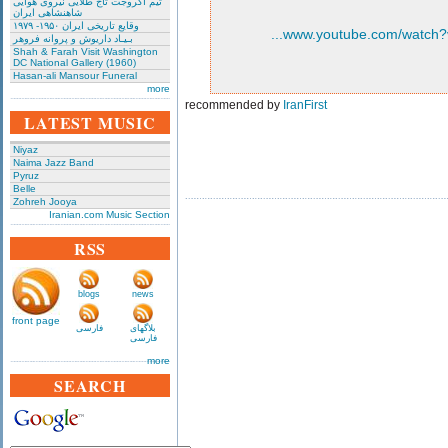
تیم آکروجت تاج طلایی نیروی هوایی
شاهنشاهی ایران
وقایع تاریخی‌ ایران ۱۹۵۰- ۱۹۷۹
بـیـاد داریوش و پروانه فروهر
Shah & Farah Visit Washington
DC National Gallery (1960)
Hasan-ali Mansour Funeral
more
recommended by
IranFirst
LATEST MUSIC
Niyaz
Naima Jazz Band
Pyruz
Belle
Zohreh Jooya
Iranian.com Music Section
RSS
blogs
news
front page
بلاگهای
فارسی
فارسی
more
SEARCH