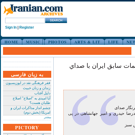
Sign In
|
Register
HOME
MUSIC
PHOTOS
ARTS & LIT
LIFE
NE
مات سابق ايران با صداي
به زبان فارسی
فقر فرهنگی نقد در اپوزیسیون
زندان و زنان خبیث
دلیل آفتاب
آیا امیدی به "اصلاح" اصلاح
طلبان هست؟
نگار صدای
چشم انداز مذاکرات ایران و
امریکا (بخش دوم)
درضا حیدری و امیر جهانشاهی در پی
بیشتر
 سبز
PICTORY