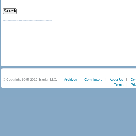
© Copyright 1995-2010, Iranian LLC.
|
Archives
|
Contributors
|
About Us
|
Con
|
Terms
|
Pri