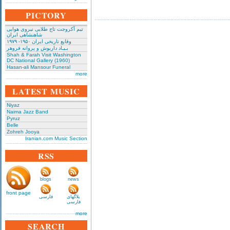
PICTORY
تیم آکروجت تاج طلایی نیروی هوایی
شاهنشاهی ایران
وقایع تاریخی‌ ایران ۱۹۵۰- ۱۹۷۹
بـیـاد داریوش و پروانه فروهر
Shah & Farah Visit Washington
DC National Gallery (1960)
Hasan-ali Mansour Funeral
more
LATEST MUSIC
Niyaz
Naima Jazz Band
Pyruz
Belle
Zohreh Jooya
Iranian.com Music Section
RSS
blogs
news
front page
بلاگهای
فارسی
فارسی
more
SEARCH